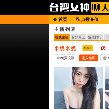
首页
点数充值
主播列表
在线主播
台妹专区
业绩排行
一
米妮米妮
在线上
免費視訊
进入包厢