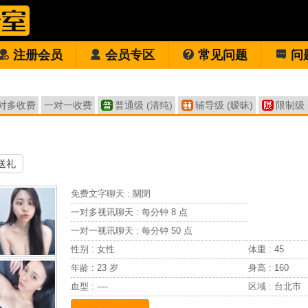
注册会员
会员专区
常见问题
问
对多收费
一对一收费
普通级 (清纯)
辅导级 (暧昧)
限制级 
送礼
免费文字聊天 :
關閉
一对多视讯聊天 :
每分钟 8 点
一对一视讯聊天 :
每分钟 50 点
性别 : 女性
体重 : 45
年龄 : 23 岁
身高 : 160
血型 : ----
区域 : 台北市